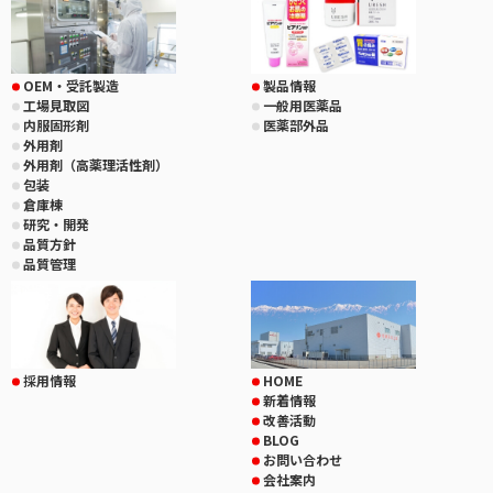
OEM・受託製造
製品情報
工場見取図
一般用医薬品
内服固形剤
医薬部外品
外用剤
外用剤（高薬理活性剤）
包装
倉庫棟
研究・開発
品質方針
品質管理
採用情報
HOME
新着情報
改善活動
BLOG
お問い合わせ
会社案内