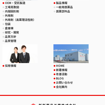
OEM・受託製造
製品情報
工場見取図
一般用医薬品
内服固形剤
医薬部外品
外用剤
外用剤（高薬理活性剤）
包装
倉庫棟
研究・開発
品質方針
品質管理
採用情報
HOME
新着情報
改善活動
BLOG
お問い合わせ
会社案内