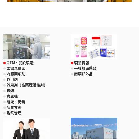
OEM・受託製造
製品情報
工場見取図
一般用医薬品
内服固形剤
医薬部外品
外用剤
外用剤（高薬理活性剤）
包装
倉庫棟
研究・開発
品質方針
品質管理