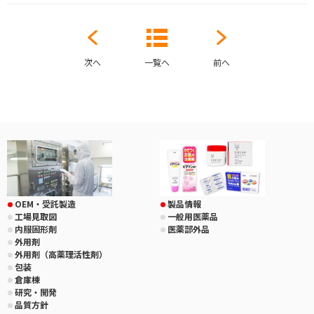
次へ
一覧へ
前へ
OEM・受託製造
製品情報
工場見取図
一般用医薬品
内服固形剤
医薬部外品
外用剤
外用剤（高薬理活性剤）
包装
倉庫棟
研究・開発
品質方針