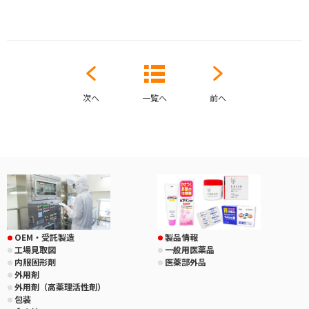
次へ
一覧へ
前へ
OEM・受託製造
製品情報
工場見取図
一般用医薬品
内服固形剤
医薬部外品
外用剤
外用剤（高薬理活性剤）
包装