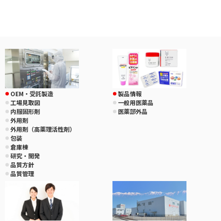
OEM・受託製造
製品情報
工場見取図
一般用医薬品
内服固形剤
医薬部外品
外用剤
外用剤（高薬理活性剤）
包装
倉庫棟
研究・開発
品質方針
品質管理