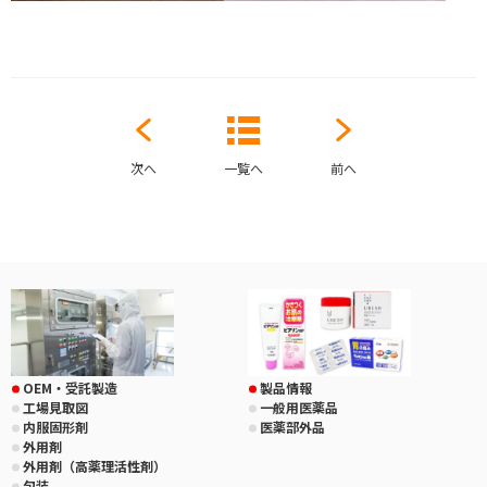
次へ
一覧へ
前へ
OEM・受託製造
製品情報
工場見取図
一般用医薬品
内服固形剤
医薬部外品
外用剤
外用剤（高薬理活性剤）
包装