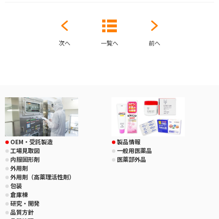
次へ
一覧へ
前へ
OEM・受託製造
製品情報
工場見取図
一般用医薬品
内服固形剤
医薬部外品
外用剤
外用剤（高薬理活性剤）
包装
倉庫棟
研究・開発
品質方針