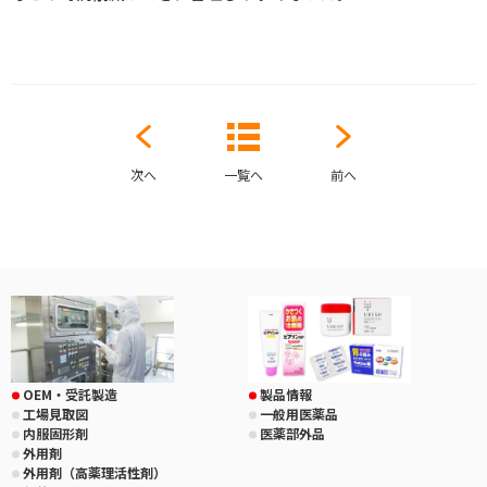
次へ
一覧へ
前へ
OEM・受託製造
製品情報
工場見取図
一般用医薬品
内服固形剤
医薬部外品
外用剤
外用剤（高薬理活性剤）