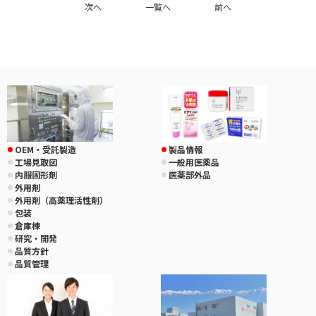
次へ
一覧へ
前へ
OEM・受託製造
製品情報
工場見取図
一般用医薬品
内服固形剤
医薬部外品
外用剤
外用剤（高薬理活性剤）
包装
倉庫棟
研究・開発
品質方針
品質管理