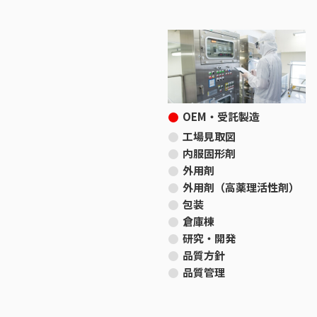
OEM・受託製造
工場見取図
内服固形剤
外用剤
外用剤（高薬理活性剤）
包装
倉庫棟
研究・開発
品質方針
品質管理