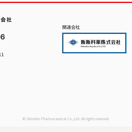
関連会社
66
11
© Shinshin Pharmaceutical Co.,Ltd. All rights reserved.