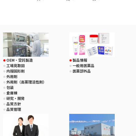
OEM・受託製造
製品情報
工場見取図
一般用医薬品
内服固形剤
医薬部外品
外用剤
外用剤（高薬理活性剤）
包装
倉庫棟
研究・開発
品質方針
品質管理