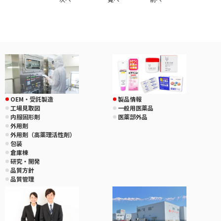
OEM・受託製造
製品情報
工場見取図
一般用医薬品
内服固形剤
医薬部外品
外用剤
外用剤（高薬理活性剤）
包装
倉庫棟
研究・開発
品質方針
品質管理