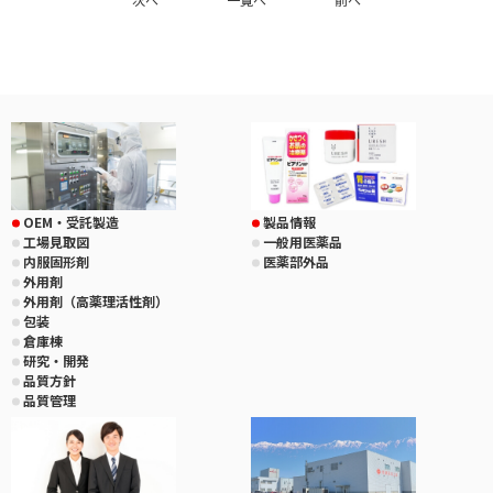
OEM・受託製造
製品情報
工場見取図
一般用医薬品
内服固形剤
医薬部外品
外用剤
外用剤（高薬理活性剤）
包装
倉庫棟
研究・開発
品質方針
品質管理