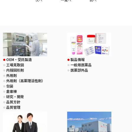
OEM・受託製造
製品情報
工場見取図
一般用医薬品
内服固形剤
医薬部外品
外用剤
外用剤（高薬理活性剤）
包装
倉庫棟
研究・開発
品質方針
品質管理