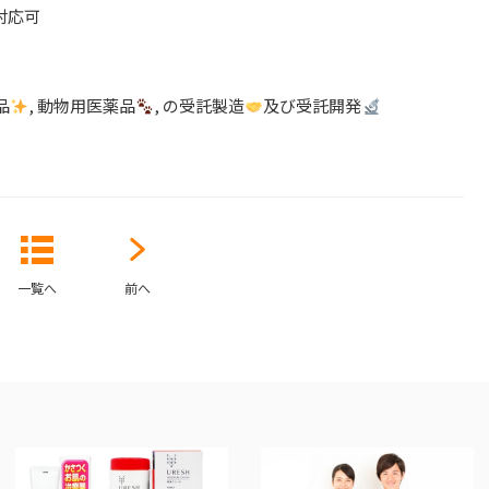
対応可
品
, 動物用医薬品
, の受託製造
及び受託開発
一覧へ
前へ