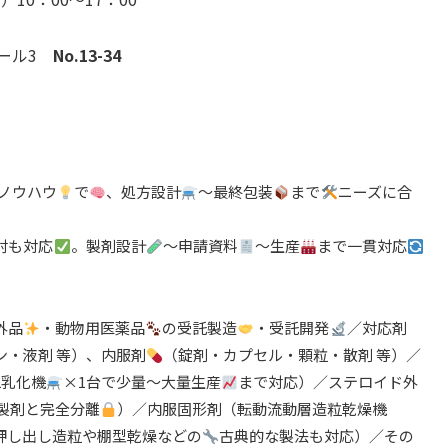
ホール3
No.13-34
/ノウハウ
で
、処方設計
〜最終包装
まで
ニーズに合
討も対応
。製剤設計
〜申請資料
〜生産
まで一貫対応
外品
・動物用医薬品
の受託製造
・受託開発
／対応剤
ン・液剤 等）、内服剤
（錠剤・カプセル・顆粒・散剤 等）／
L乳化機
×1台で少量〜大量生産
まで対応）／ステロイド外
製剤と完全分離
）／内服固形剤（転動流動層造粒乾燥機
押し出し造粒や棚型乾燥などの
古典的な製法も対応）／その