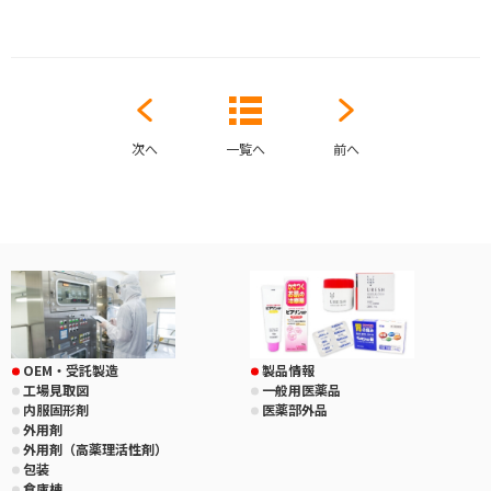
次へ
一覧へ
前へ
OEM・受託製造
製品情報
工場見取図
一般用医薬品
内服固形剤
医薬部外品
外用剤
外用剤（高薬理活性剤）
包装
倉庫棟