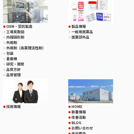
OEM・受託製造
製品情報
工場見取図
一般用医薬品
内服固形剤
医薬部外品
外用剤
外用剤（高薬理活性剤）
包装
倉庫棟
研究・開発
品質方針
品質管理
採用情報
HOME
新着情報
改善活動
BLOG
お問い合わせ
会社案内