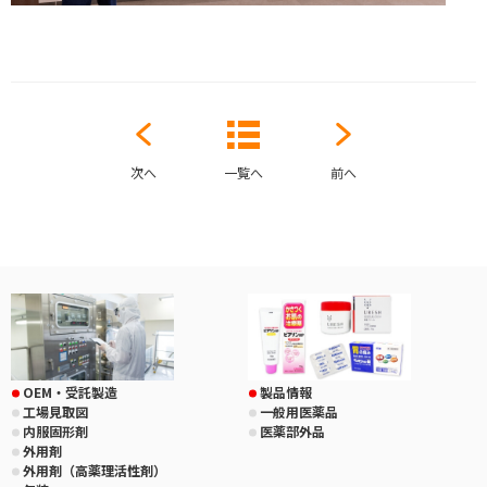
次へ
一覧へ
前へ
OEM・受託製造
製品情報
工場見取図
一般用医薬品
内服固形剤
医薬部外品
外用剤
外用剤（高薬理活性剤）